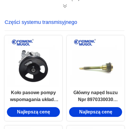
silnikowych Ford
zapewnienia silnego
V362, zaprojektowany
przepływu powietrza.
w celu zapewnienia
Części systemu transmisyjnego
efektywnego
rozpraszania ciepła.
Koło pasowe pompy
Główny napęd Isuzu
wspomagania układu
Npr 8970330030
kierowniczego
8944472720 24t-26t-
Najlepszą cenę
Najlepszą cenę
36t