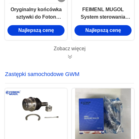
Oryginalny końcówka
FEIMENL MUGOL
sztywki do Foton
System sterowania
Tunland & JAC T6 5
silnikiem ASM dla
Najlepszą cenę
Najlepszą cenę
Lug 4WD dla
ISUZU NKR JAC 1040
pickupsów 4WD
8-97859100-0
8978591000
Zobacz więcej
Zastępki samochodowe GWM