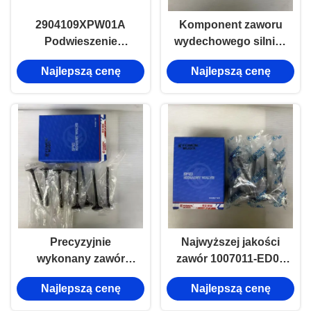
2904109XPW01A
Komponent zaworu
Podwieszenie
wydechowego silnika
przednie dolne ramię
1007012XED95 dla
Najlepszą cenę
Najlepszą cenę
kołnierzowe
Great Wall 4D20M,
skonstruowany w
celu maksymalnej
precyzji i stabilności.
Precyzyjnie
Najwyższej jakości
wykonany zawór
zawór 1007011-ED01
dolotowy
do silników Great Wall
Najlepszą cenę
Najlepszą cenę
1007011XED95 do
4D20D i 4D20B,
Great Wall 4D20M,
zbudowany do