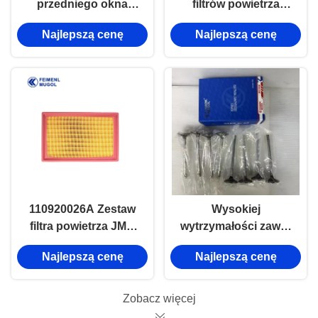
przedniego okna
filtrów powietrza
samochodu w prawo
kabinowego Isuzu
Najlepszą cenę
Najlepszą cenę
JMC V362 GK29-
4JK1 4BC2 4JG1
V23200BA
C240
110920026A Zestaw
Wysokiej
filtra powietrza JMC
wytrzymałości zawór
Isuzu 4JK1 4BC2
wlewu 1003101RAA
Najlepszą cenę
Najlepszą cenę
4JG1 C240 Części
do silników VM425 i
silnika
VM428 oraz Landwind
X8 4D25, wyższa
Zobacz więcej
odporność na zużycie