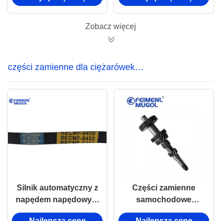
ISUZU NKR 100P
Zobacz więcej
części zamienne dla ciężarówek
Isuzu
Silnik automatyczny z
Części zamienne
napędem napędowym
samochodowe
1307012A1A JMC
ZM001A-1701301-6
Najlepszą cenę
Najlepszą cenę