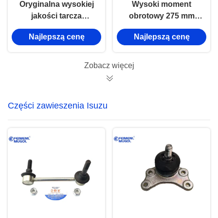
Oryginalna wysokiej
Wysoki moment
jakości tarcza
obrotowy 275 mm
dociskowa sprzęgła
Płytka ciśnienia
Najlepszą cenę
Najlepszą cenę
CA100020890 do
sprzęgła
Isuzu D-MAX &
C8983174480
Lingtuo & Ruimai
Zaprojektowana do
Zobacz więcej
Pickup Truck
zastosowań D-MAX i
Transmission.
MU-X 3.0L Turbo
Diesel
Części zawieszenia Isuzu