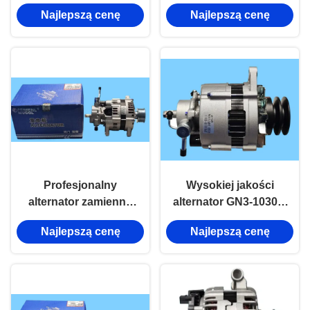
części
zestaw alternatora
Najlepszą cenę
Najlepszą cenę
samochodowych Jmc
JMC Części systemu
elektrycznego
Profesjonalny
Wysokiej jakości
alternator zamienny
alternator GN3-10300-
EP1-10300-AB do
BC do JMC N720,
Najlepszą cenę
Najlepszą cenę
JMC Baodian 4D30
zaprojektowany z
myślą o maksymalnej
niezawodności i
wydajności
elektrycznej