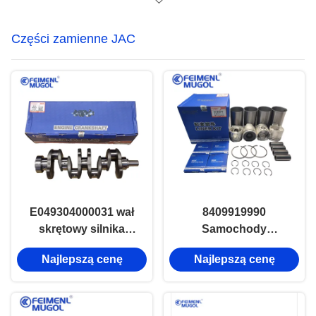
i ciepło.
Części zamienne JAC
E049304000031 wał
8409919990
skrętowy silnika
Samochody
wysokoprężnego
ciężarowe JAC Części
Najlepszą cenę
Najlepszą cenę
JAC1025 JAC1030
samochodowe
JAC1040 Części
samochodowe