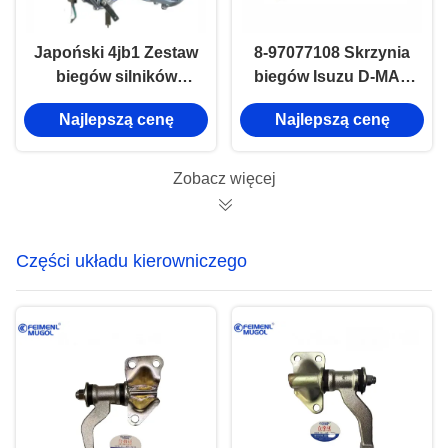
Japoński 4jb1 Zestaw
8-97077108 Skrzynia
biegów silników
biegów Isuzu D-MAX
wysokoprężnych dla
4X4 TFR55 Przesyłka
Najlepszą cenę
Najlepszą cenę
samochodów
ASSY
ciężarowych Isuzu
NKR
Zobacz więcej
Części układu kierowniczego