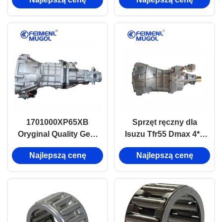
4JB1
Płaszczyzna Diesla
Wielka Ściana Hover
Haval H3
1701000XP65XB
Sprzęt ręczny dla
Oryginal Quality Gear
Isuzu Tfr55 Dmax 4*2
Box wspaniały
Pickup
Najlepszą cenę
Najlepszą cenę
skrzydło ścienne 5
części 4D20-H6 4G63
4G69