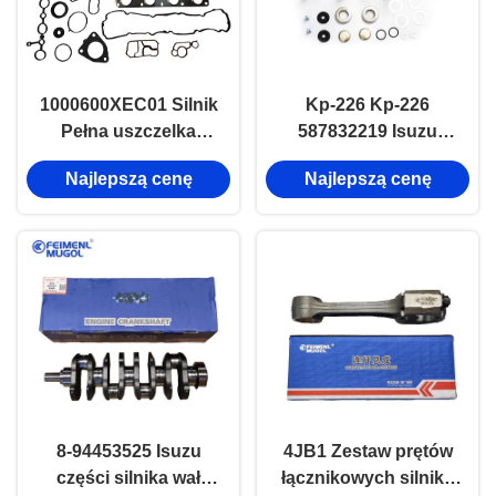
1000600XEC01 Silnik
Kp-226 Kp-226
Pełna uszczelka
587832219 Isuzu
uszczelka głowicy dla
Steering Knuckle
Najlepszą cenę
Najlepszą cenę
dużej ściany CC6450
Vertical Shaft Engine
GW4C20
Kit Naprawa
8-94453525 Isuzu
4JB1 Zestaw prętów
części silnika wał
łącznikowych silnika