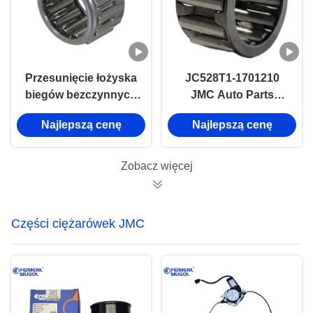
Przesunięcie łożyska
JC528T1-1701210
biegów bezczynnych
JMC Auto Parts
dla ISUZU MSB5M
Transfer Łożysko
Najlepszą cenę
Najlepszą cenę
JMC 1030 9-
biegu jałowego do
00096606-0
JMC 493 Euro3
Zobacz więcej
Części ciężarówek JMC