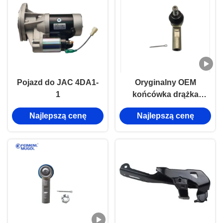
Pojazd do JAC 4DA1-
Oryginalny OEM
1
końcówka drążka
kierowniczego –
Najlepszą cenę
Najlepszą cenę
wzmocniona 6
otworów do Foton
Tunland & JAC T6 – 6
śrub 4WD M14