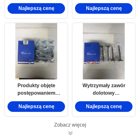
skrętowy dla Isuzu
Isuzu
Najlepszą cenę
Najlepszą cenę
4JB1 100P Isuzu
4jb1T
Produkty objęte
Wytrzymały zawór
postępowaniem
dolotowy
objęte
1003011ADB1 do
Najlepszą cenę
Najlepszą cenę
postępowaniem
ISUZU NKR,
objęte
precyzyjne
postępowaniem
dopasowanie i długa
Zobacz więcej
objęte
żywotność
postępowaniem