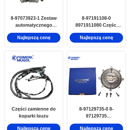
8-97073923-1 Zestaw
8-97191108-0
automatycznego
8971911080 Części
alternatora 12V 75A
samochodowe Buty
Najlepszą cenę
Najlepszą cenę
Isuzu 4jb1 Części
hamulcowe dla ISUZU
silnika
TFS
Części zamienne do
8-97129735-0 8-
koparki Isuzu
97129735
Samodzielna sprzęgła
Najlepszą cenę
Najlepszą cenę
wentylatora dla silnika