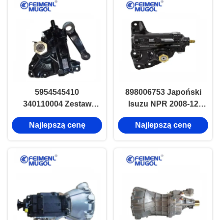
5954545410
898006753 Japoński
340110004 Zestaw
Isuzu NPR 2008-12
napędowy sterujący
Zastępowanie skrzyni
Najlepszą cenę
Najlepszą cenę
ISUZU nmr71
biegów sterujących
898101297
898110220