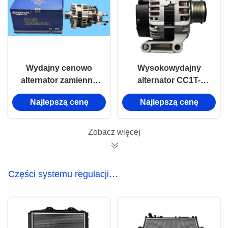
Wydajny cenowo
Wysokowydajny
alternator zamienny
alternator CC1T-
CN6C15-10300-AA
10300-BD do Ford
Najlepszą cenę
Najlepszą cenę
OEM o wyższej
Transit V362 2.0L
wytrzymałości,
pojazdów
JFB1110-011 dla
dostawczych.
Zobacz więcej
Forda Transit Euro III.
Części systemu regulacji
temperatury