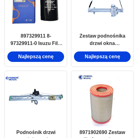
897329911 8-
Zestaw podnośnika
97329911-0 Isuzu Filtr
drzwi okna
oleju silnikowego
samochodu prawy
Najlepszą cenę
Najlepszą cenę
Isuzu Truck 600p
tylny JMC X8
4kh1
6204600LC
Podnośnik drzwi
8971902690 Zestaw