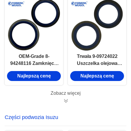
maksymalnej ochrony
i stabilności
OEM-Grade 8-
Trwała 9-09724022
94248116 Zamknięcie
Uszczelka olejowa
oleju przedniego koła
tylnego koła do
Najlepszą cenę
Najlepszą cenę
dla ISUZU NHR
ISUZU TFR
63×80×8 Precision Fit
Zewnętrzna i 52 × 72 ×
Długa żywotność i
7,5 Heavy-Duty
Zobacz więcej
niezawodne
uszczelnienie
Części podwozia Isuzu