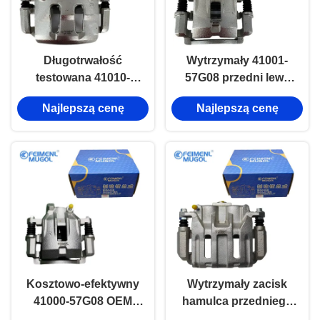
Długotrwałość
Wytrzymały 41001-
testowana 41010-
57G08 przedni lewy
56G08B przedni,
zacisk hamulcowy dla
Najlepszą cenę
Najlepszą cenę
prawy zacisk
modeli Nissan D21 z
hamulcowy dla
napędem na dwa
Nissana D22 z
koła, zbudowany do
podwójnym tłokem
zastosowań ciężkich.
4WD
Kosztowo-efektywny
Wytrzymały zacisk
41000-57G08 OEM
hamulca przedniego
Wymiana przedniego
prawego