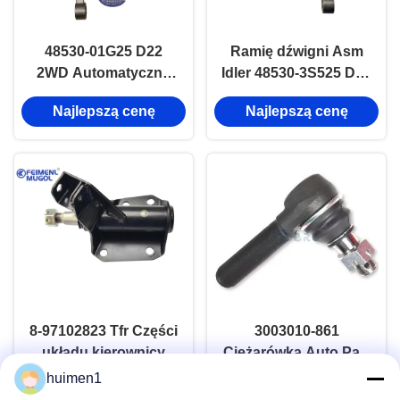
48530-01G25 D22
Ramię dźwigni Asm
2WD Automatyczny
Idler 48530-3S525 D22
układ kierowniczy
4WD System
Najlepszą cenę
Najlepszą cenę
Części dźwigni Asm
kierownictwa
Idler Arm zespół
automatycznego
Części silnika
8-97102823 Tfr Części
3003010-861
układu kierownicy
Ciężarówka Auto Part
automatycznego
Drążek kierowniczy
huimen1
Najlepszą cenę
Najlepszą cenę
ASM do QINGLING