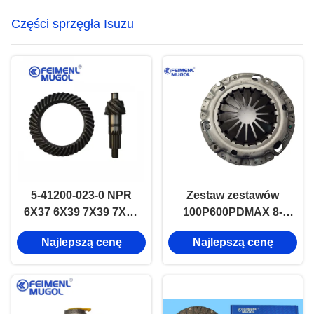
objętym niniejszym
Części sprzęgła Isuzu
rozporządzeniem są
objęte
postępowaniem w
sprawie:
5-41200-023-0 NPR
Zestaw zestawów
6X37 6X39 7X39 7X41
100P600PDMAX 8-
7X43 zapasowe
97109246
Najlepszą cenę
Najlepszą cenę
części wyciągowe