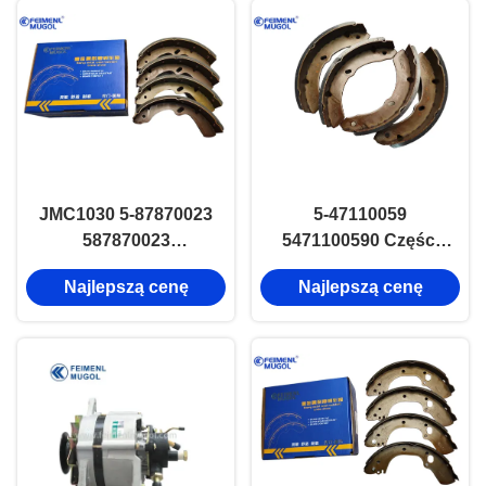
JMC1030 5-87870023
5-47110059
587870023
5471100590 Części
Samoobciążki
samochodowe Buty
Najlepszą cenę
Najlepszą cenę
hamulcowe
hamulcowe dla
ciężarówki ISUZU
NKR 100P