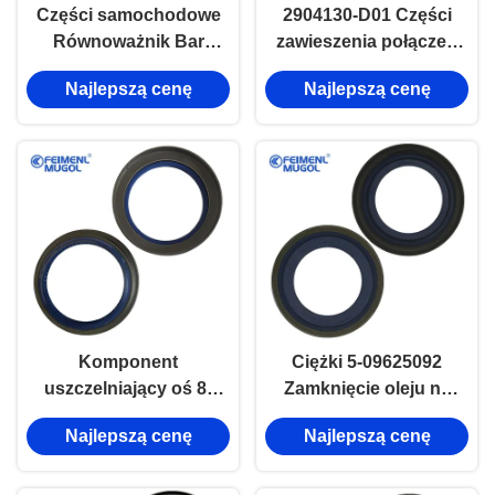
Części samochodowe
2904130-D01 Części
Równoważnik Bar
zawieszenia połączeń
Ball Head Front H2
kulkowych dla
Najlepszą cenę
Najlepszą cenę
2906150XSZ08A
Wielkiego Muru
GW1020
Komponent
Ciężki 5-09625092
uszczelniający oś 8-
Zamknięcie oleju na
94336314 dla ISUZU
tylnych kołach dla
Najlepszą cenę
Najlepszą cenę
NKR Wewnętrzny typ
ISUZU TFR
76×102×12/22
Wewnętrzny typ
Zaprojektowany dla
40×60×10