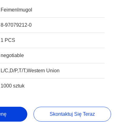
Feimenlmugol
8-97079212-0
1 PCS
negotiable
L/C,D/P,T/T,Western Union
1000 sztuk
enę
Skontaktuj Się Teraz