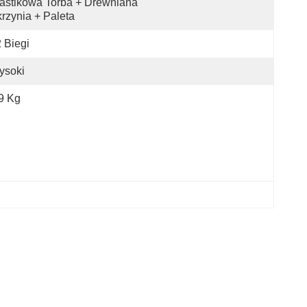
astikowa Torba + Drewniana 
rzynia + Paleta
 Biegi
ysoki
9 Kg