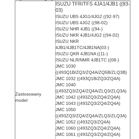
ISUZU TFR/TFS 4JA1/4JB1 ((93-
03)
ISUZU UBS 4JG1/4JG2 ((92-97)
ISUZU UBS 4JG2 ((98-02)
ISUZU NHR 4JB1 ((94-)
ISUZU NKR 4JB1/4JG2 ((94-02)
ISUZU NKR
4JB1/4JB1TC/4JB1NA(03-)
ISUZU QKR 4JB1NA ((11-)
ISUZU NLR/NMR 4JB1TC ((08-)
JMC 1030
((493Q1B/ZQ3/ZQ4A/ZQ5B/ZLQ3B)
JMC 1032 ((493Q1B/ZQ3/ZQ4A)
JMC 1040
((493ZQ3/ZQ4/ZQ4A/ZLQ3/ZLQ3A)
Zastosowany
JMC 1042 ((493ZQ3/ZQ4/ZQ4A)
model:
JMC 1043 ((493ZQ3/ZQ4/ZQ4A)
JMC 1050
((493ZQ3/ZQ4/ZQ4A/ZLQ3/ZLQ3A)
JMC 1052 ((493ZQ3/ZQ4A)
JMC 1060 ((493ZQ3/ZQ4/ZQ4A)
JMC 1061 ((493ZQ3/ZQ4/ZQ4A)