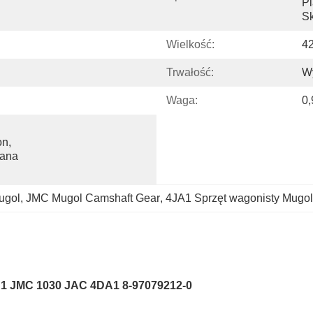
Pl
Sk
Wielkość:
42
Trwałość:
W
Waga:
0,
n, 
ana 
ugol
, 
JMC Mugol Camshaft Gear
, 
4JA1 Sprzęt wagonisty Mugol
A1 JMC 1030 JAC 4DA1 8-97079212-0