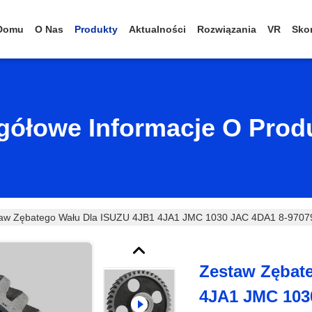
Domu
O Nas
Produkty
Aktualności
Rozwiązania
VR
Skon
gółowe Informacje O Prod
aw Zębatego Wału Dla ISUZU 4JB1 4JA1 JMC 1030 JAC 4DA1 8-9707
Zestaw Zębat
4JA1 JMC 103