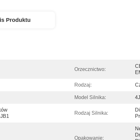
is Produktu
C
Orzecznictwo:
E
Rodzaj:
Cz
Model Silnika:
4
ków 
Di
Rodzaj Silnika:
4JB1
Pr
Ne
Dr
Opakowanie: