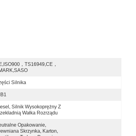
E,ISO900，TS16949,CE，
MARK,SASO
ęści Silnika
JB1
esel, Silnik Wysokoprężny Z 
zekładnią Wałka Rozrządu
utralne Opakowanie, 
ewniana Skrzynka, Karton, 