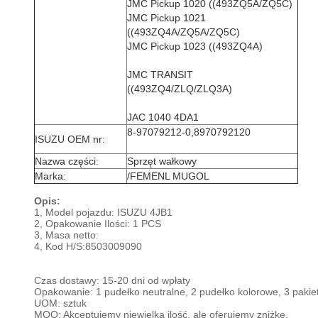
JMC Pickup 1020 ((493ZQ5A/ZQ5C)
JMC Pickup 1021
((493ZQ4A/ZQ5A/ZQ5C)
JMC Pickup 1023 ((493ZQ4A)
JMC TRANSIT
((493ZQ4/ZLQ/ZLQ3A)
JAC 1040 4DA1
8-97079212-0,8970792120
ISUZU OEM nr:
Nazwa części:
Sprzęt wałkowy
Marka:
/FEMENL MUGOL
Opis:
1, Model pojazdu: ISUZU 4JB1
2, Opakowanie Ilości: 1 PCS
3, Masa netto:
4, Kod H/S:
8503009090
Czas dostawy: 15-20 dni od wpłaty
Opakowanie: 1 pudełko neutralne, 2 pudełko kolorowe, 3 pakiet
UOM: sztuk
MOQ: Akceptujemy niewielką ilość, ale oferujemy zniżkę.