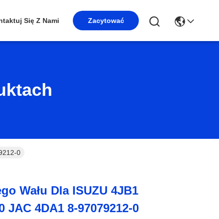
taktuj Się Z Nami
Zacytować
uktach
9212-0
ego Wału Dla ISUZU 4JB1
0 JAC 4DA1 8-97079212-0