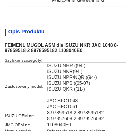
Połączenie sterowania si
Opis Produktu
FEIMENL MUGOL ASM dla ISUZU NKR JAC 1048 8-
97859518-2 8978595182 1108040E0
Szybkie szczegóły:
ISUZU NHR ((94-)
ISUZU NKR(94-)
ISUZU NPR/NQR ((94-)
ISUZU NPS ((05-07)
Zastosowany model:
ISUZU QKR ((11-)
JAC HFC1048
JAC HFC1061
8-97859518-2,8978595182
ISUZU OEM nr:
8-97857608-2,8979576082
1108040E0
JMC OEM nr: