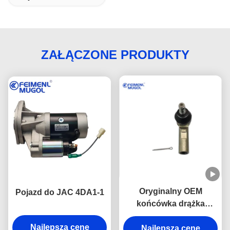
ZAŁĄCZONE PRODUKTY
Oryginalny OEM
Pojazd do JAC 4DA1-1
końcówka drążka
kierowniczego –
Najlepszą cenę
wzmocniona 6 otworów
Najlepszą cenę