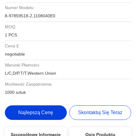
Numer Modelu:
8-97859518-2,1108040E0
MOQ:
1 PCS
Cena £:
negotiable
Warunki Płatności:
L/C,D/P,T/T,Western Union
Możliwość Zaopatrzenia:
1000 sztuk
Najlepszą Cenę
Skontaktuj Się Teraz
Szczegółowe Informacje
Opis Produktu