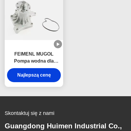
FEIMENL MUGOL
Pompa wodna dla
ISUZU 4JB1 JMC 1030
JAC 1040 8-97123330-0
Najlepszą cenę
1307100AA
Skontaktuj się z nami
Guangdong Huimen Industrial Co.,