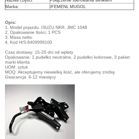
Nazwa części:
Połączenie sterowania silnikiem
Marka:
/FEMENL MUGOL
Opis:
1, Model pojazdu: ISUZU NKR, JMC 1048
2, Opakowanie Ilości: 1 PCS
3, Masa netto:
4, Kod H/S:
8409999100
Czas dostawy: 15-20 dni od wpłaty
Opakowanie: 1 pudełko neutralne, 2 pudełko kolorowe, 3 pakiet
marki klienta
UOM: sztuk
MOQ: Akceptujemy niewielką ilość, ale oferujemy zniżkę.
Gwarancja: 6-12 miesięcy