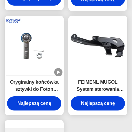
do Foton Tunland &
JAC T6 – 6 śrub 4WD
M14
Oryginalny końcówka
FEIMENL MUGOL
sztywki do Foton
System sterowania
Tunland & JAC T6 5
silnikiem ASM dla
Lug 4WD dla pickupsów
Najlepszą cenę
ISUZU NKR JAC 1040 8-
Najlepszą cenę
4WD
97859100-0 8978591000