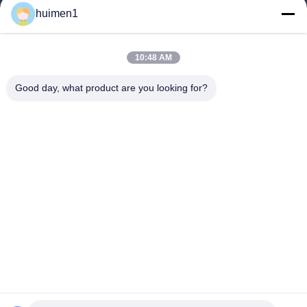
huimen1
Nasz adres
10:48 AM
Adres
2 piętro, budynek biznesowy Yongli B, nr 47 Huangbian South
Good day, what product are you looking for?
Road, dzielnica Baiyun, miasto Guangzhou, Chiny
Tel.
86-18929562701
Polityka prywatności
|
Sitemap
Chiny Dobra jakość Części silnika Isuzu Sprzedawca. -2026
Guangdong Huimen Industrial Co., Ltd. Wszystkie prawa
zastrzeżone.