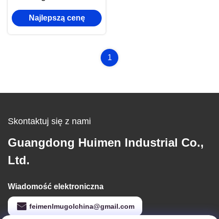
reflektorów wersja
Najlepszą cenę
europejska
1
Skontaktuj się z nami
Guangdong Huimen Industrial Co.,
Ltd.
Wiadomość elektroniczna
feimenlmugolchina@gmail.com