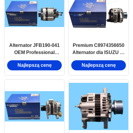
Alternator JFB190-041
Premium C8974356650
OEM Professional
Alternator dla ISUZU D-
Aftermarket do Great
MAX, zbudowany, aby
Najlepszą cenę
Najlepszą cenę
Wall Wingle 5 2.8TC
działać i trwać.
Zamiennik.