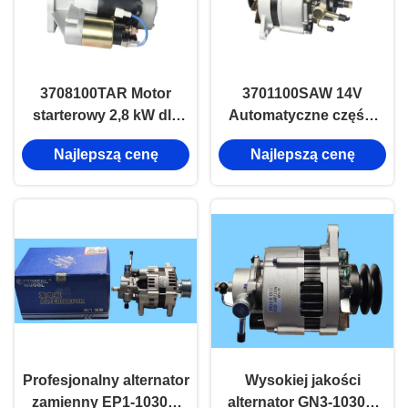
3708100TAR Motor
3701100SAW 14V
starterowy 2,8 kW dla
Automatyczne części
części samochodowych
zestaw alternatora JMC
Najlepszą cenę
Najlepszą cenę
Jmc
Części systemu
elektrycznego
Profesjonalny alternator
Wysokiej jakości
zamienny EP1-10300-
alternator GN3-10300-