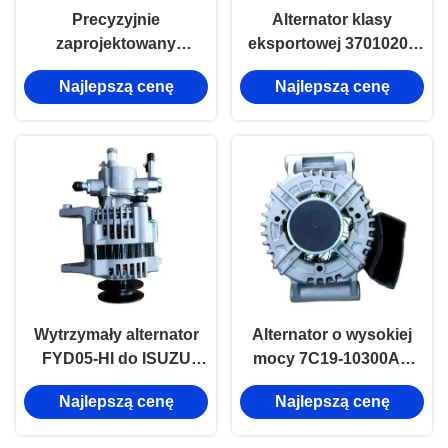
Precyzyjnie
Alternator klasy
zaprojektowany
eksportowej 3701020I-
alternator 3701100RLA
P301, precyzyjne
Najlepszą cenę
Najlepszą cenę
do wiatru lądowego X8
dopasowanie do
VM 2.8L do
ciężarówek
niezawodnego zasilania
chłodniczych ISUZU
elektrycznego.
700P.
Wytrzymały alternator
Alternator o wysokiej
FYD05-HI do ISUZU
mocy 7C19-10300AE
600P, zamiennik OEM 8-
dla Forda Transit V348
Najlepszą cenę
Najlepszą cenę
97240270
2.4L do stabilnego
ładowania baterii i