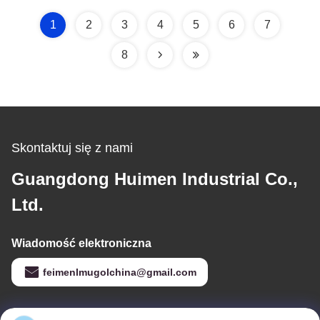
wydajności
elektrycznej.
1
2
3
4
5
6
7
8
Skontaktuj się z nami
Guangdong Huimen Industrial Co.,
Ltd.
Wiadomość elektroniczna
feimenlmugolchina@gmail.com