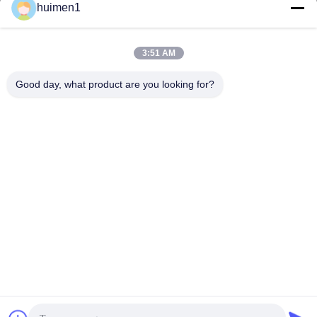
Nasz adres
huimen1
Adres
3:51 AM
Ulica Shuiniupu nr 1-3, wioska Yongxing, dzielnica Baiyun, miasto
Guangzhou, prowincja Guangdong, Chiny
Good day, what product are you looking for?
Tel.
86-18929562701
Polityka prywatności
|
Sitemap
Chiny Dobra jakość Części silnika Isuzu Sprzedawca. -2026
Guangdong Huimen Industrial Co., Ltd. Wszystkie prawa
zastrzeżone.