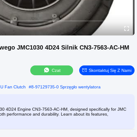
dowego JMC1030 4D24 Silnik CN3-7563-AC-HM
Czat
Skontaktuj Się Z Nami
ZU Fan Clutch
#
8-97129735-0 Sprzęgło wentylatora
1030 4D24 Engine CN3-7563-AC-HM, designed specifically for JMC
h performance and durability. Learn about its features,