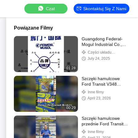
Czat
Skontaktuj Się Z Nami
Powiązane Filmy
Guangdong Federal-
Mogul Industrial Co.,
Ltd. Wprowadzenie
Części układu
produktu
sterującego sprzęglem
July 24, 2025
01:28
Szczęki hamulcowe
Ford Transit V348
MC192K021AA
Inne filmy
April 23, 2026
00:29
Szczęki hamulcowe
przednie Ford Transit
Direct Fit 93VX
Inne filmy
2K021BA