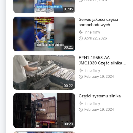
April 21, 2026
01:05
Serwis jakości części
samochodowych
Huimen
Inne filmy
April 22, 2026
00:21
EFN1-19553-AA
JMC1030 Część silnika
wysokoprężnegoJMC1030
Inne filmy
Części samochodowe
February 19, 2024
wentylator chłodzący
elektryczny 810500020-
00:22
GC
Części systemu silnika
Inne filmy
February 19, 2024
00:23