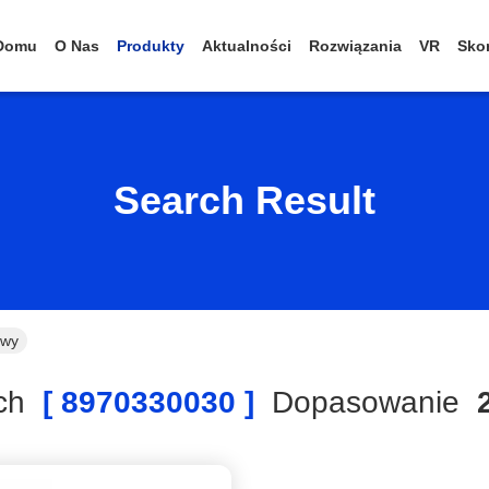
Domu
O Nas
Produkty
Aktualności
Rozwiązania
VR
Skon
Search Result
owy
ch
[ 8970330030 ]
Dopasowanie