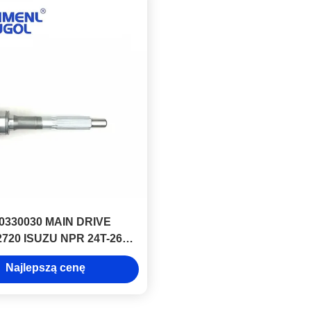
0330030 MAIN DRIVE
2720 ISUZU NPR 24T-26T-
ęści ciężarówki Isuzu Do
Najlepszą cenę
sprzedaży