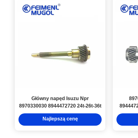
Główny napęd Isuzu Npr
897
8970330030 8944472720 24t-26t-36t
894447
36T Cz
Najlepszą cenę