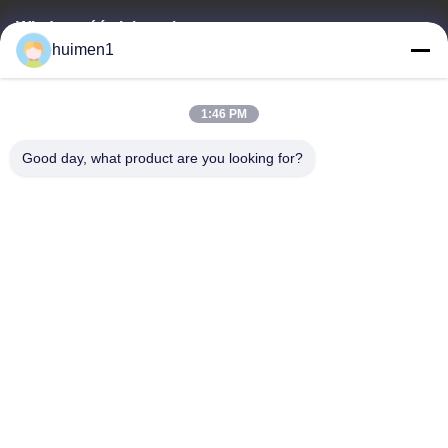
Wiadomość elektroniczna
huimen1
feimenlmugolchina@gmail.com
1:46 PM
Nasz adres
Good day, what product are you looking for?
Adres
Ulica Shuiniupu nr 1-3, wioska Yongxing, dzielnica Baiyun, miasto
Guangzhou, prowincja Guangdong, Chiny
Tel.
86-18929562701
Polityka prywatności
|
Sitemap