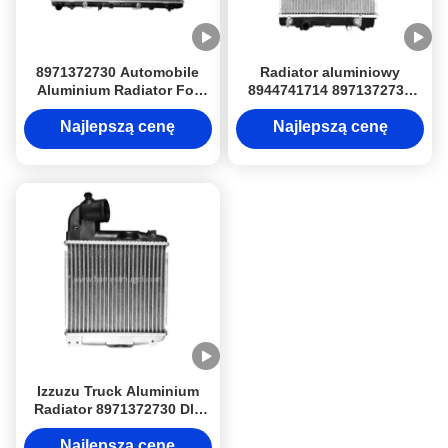
8971372730 Automobile
Radiator aluminiowy
Aluminium Radiator For
8944741714 8971372730
Isuzu NPR 600P 4BE1 4BD1
dla Isuzu NHR 600P 4JB1T
4JB1T Silnik
4BE1 4BD1
Najlepszą cenę
Najlepszą cenę
wysokoprężny
Izzuzu Truck Aluminium
Radiator 8971372730 Dla
600P 4JB1T NPR 4BE1
4BD1
Najlepszą cenę