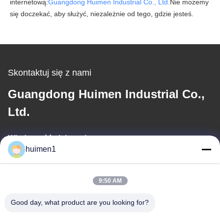
internetową:
Guangdong Huimen Industrial Co., Ltd.
Nie możemy
się doczekać, aby służyć, niezależnie od tego, gdzie jesteś.
Skontaktuj się z nami
Guangdong Huimen Industrial Co.,
Ltd.
Wiadomość elektroniczna
huimen1
feimenlmugolchina@gmail.com
9:50 AM
Nasz adres
Good day, what product are you looking for?
Adres