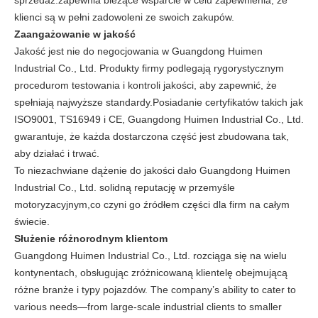
sprzedaż.zapewnia bieżące wsparcie w celu zapewnienia, że
klienci są w pełni zadowoleni ze swoich zakupów.
Zaangażowanie w jakość
Jakość jest nie do negocjowania w Guangdong Huimen
Industrial Co., Ltd. Produkty firmy podlegają rygorystycznym
procedurom testowania i kontroli jakości, aby zapewnić, że
spełniają najwyższe standardy.Posiadanie certyfikatów takich jak
ISO9001, TS16949 i CE, Guangdong Huimen Industrial Co., Ltd.
gwarantuje, że każda dostarczona część jest zbudowana tak,
aby działać i trwać.
To niezachwiane dążenie do jakości dało Guangdong Huimen
Industrial Co., Ltd. solidną reputację w przemyśle
motoryzacyjnym,co czyni go źródłem części dla firm na całym
świecie.
Służenie różnorodnym klientom
Guangdong Huimen Industrial Co., Ltd. rozciąga się na wielu
kontynentach, obsługując zróżnicowaną klientelę obejmującą
różne branże i typy pojazdów. The company’s ability to cater to
various needs—from large-scale industrial clients to smaller