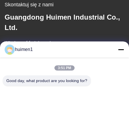
Skontaktuj się z nami
Guangdong Huimen Industrial Co.,
Ltd.
Wiadomość elektroniczna
huimen1
feimenlmugolchina@gmail.com
3:51 PM
Nasz adres
Good day, what product are you looking for?
Adres
Ulica Shuiniupu nr 1-3, wioska Yongxing, dzielnica Baiyun, miasto
Guangzhou, prowincja Guangdong, Chiny
Tel.
86-18929562701