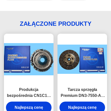
ZAŁĄCZONE PRODUKTY
Produkcja
Tarcza sprzęgła
bezpośrednia CN1C15-
Premium DN3-7550-AC
7563-AA Płytka
do JMC N800 4D30 dla
ciśnienia sprzęgła dla
Najlepszą cenę
płynnej zmiany biegów i
Najlepszą cenę