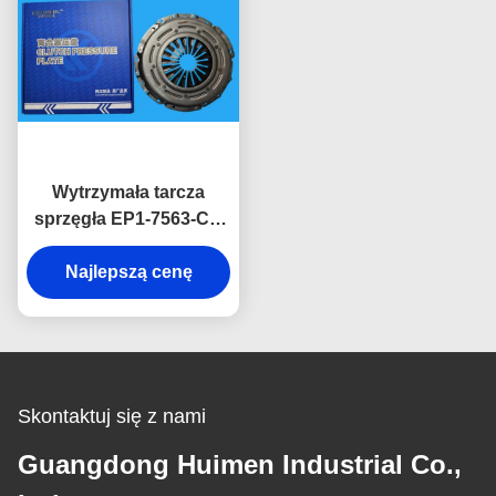
Wytrzymała tarcza
sprzęgła EP1-7563-CA
do pick-upów JMC
Baodian Euro IV.
Najlepszą cenę
Skontaktuj się z nami
Guangdong Huimen Industrial Co.,