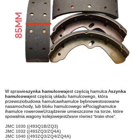
W sprawie
szynka hamulcowa
jest częścią hamulca A
szynka
hamulcowa
jest częścią układu hamulcowego, która
przewozi
obudowa hamulca
w
hamulce bębnowe
stosowane
na
samochody
, lub bloku hamulcowego w
Pociąg
hamulce
i
hamulce rowerowe
Urządzenie umieszczone na torze, które
spowalnia.
wagony kolejowe
jest
Zwane również "brake shoe".
JMC 1030 ((493Q1B/ZQ3)
JMC 1032 ((493ZQ3/ZQ4A)
JMC 1040 ((493ZQ3/ZQ4/ZQ4A)