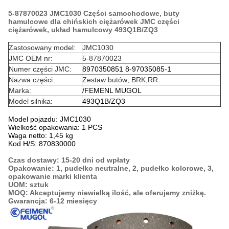
5-87870023 JMC1030 Części samochodowe, buty
hamulcowe dla chińskich ciężarówek JMC części
ciężarówek, układ hamulcowy 493Q1B/ZQ3
Zastosowany model:
JMC1030
JMC OEM nr:
5-87870023
Numer części JMC:
8970350851 8-97035085-1
Nazwa części:
Zestaw butów; BRK,RR
Marka:
/FEMENL MUGOL
Model silnika:
493Q1B/ZQ3
Model pojazdu: JMC1030
Wielkość opakowania: 1 PCS
Waga netto: 1,45 kg
Kod H/S: 870830000
Czas dostawy: 15-20 dni od wpłaty
Opakowanie: 1, pudełko neutralne, 2, pudełko kolorowe, 3,
opakowanie marki klienta
UOM: sztuk
MOQ: Akceptujemy niewielką ilość, ale oferujemy zniżkę.
Gwarancja: 6-12 miesięcy