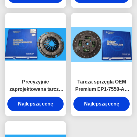
JMC Baodian Euro III &
długiej żywotności.
Great Wall 2.8TC
Precyzyjnie
Tarcza sprzęgła OEM
zaprojektowana tarcza
Premium EP1-7550-AB
sprzęgła DN3-7563-AC
o jakości OEM 250mm
do JMC N800 4D30 dla
Najlepszą cenę
do JMC Baodian Euro
Najlepszą cenę
płynnej zmiany biegów
IV Long Cargo Box