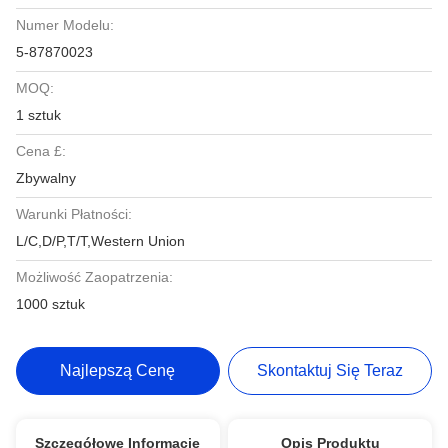
Numer Modelu:
5-87870023
MOQ:
1 sztuk
Cena £:
Zbywalny
Warunki Płatności:
L/C,D/P,T/T,Western Union
Możliwość Zaopatrzenia:
1000 sztuk
Najlepszą Cenę
Skontaktuj Się Teraz
Szczegółowe Informacje
Opis Produktu