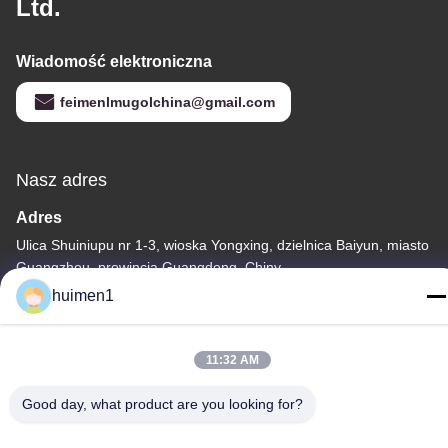
Ltd.
Wiadomość elektroniczna
feimenlmugolchina@gmail.com
Nasz adres
Adres
Ulica Shuiniupu nr 1-3, wioska Yongxing, dzielnica Baiyun, miasto
Guangzhou, prowincja Guangdong, Chiny
huimen1
Tel.
86-18929562701
11:32 AM
Good day, what product are you looking for?