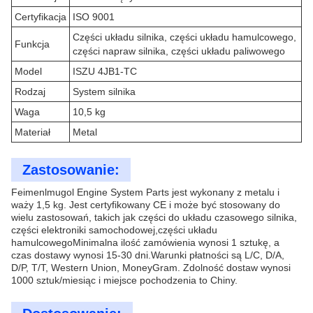
Certyfikacja
ISO 9001
Części układu silnika, części układu hamulcowego,
Funkcja
części napraw silnika, części układu paliwowego
Model
ISZU 4JB1-TC
Rodzaj
System silnika
Waga
10,5 kg
Materiał
Metal
Zastosowanie:
Feimenlmugol Engine System Parts jest wykonany z metalu i
waży 1,5 kg. Jest certyfikowany CE i może być stosowany do
wielu zastosowań, takich jak części do układu czasowego silnika,
części elektroniki samochodowej,części układu
hamulcowegoMinimalna ilość zamówienia wynosi 1 sztukę, a
czas dostawy wynosi 15-30 dni.Warunki płatności są L/C, D/A,
D/P, T/T, Western Union, MoneyGram. Zdolność dostaw wynosi
1000 sztuk/miesiąc i miejsce pochodzenia to Chiny.