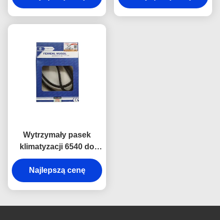
Isuzu 600P,
zaprojektowany w celu
zapewniający stabilną
zapewnienia stabilnej
wydajność i wydłużoną
pracy sprężarki
żywotność.
klimatyzacji.
Wytrzymały pasek
klimatyzacji 6540 do
pojazdów z silnikiem
Diesla Isuzu NHKR,
Najlepszą cenę
wykonany z gumy o
wysokiej wytrzymałości,
odpornej na zużycie,
ciepło i pękanie.