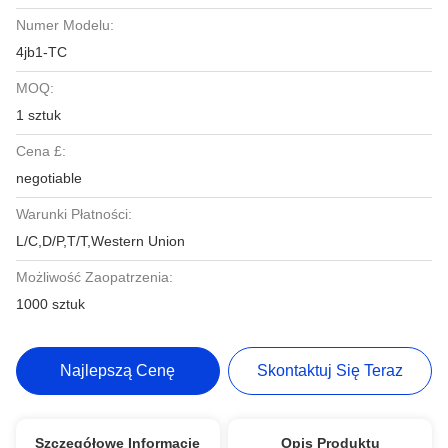
Numer Modelu:
4jb1-TC
MOQ:
1 sztuk
Cena £:
negotiable
Warunki Płatności:
L/C,D/P,T/T,Western Union
Możliwość Zaopatrzenia:
1000 sztuk
Najlepszą Cenę
Skontaktuj Się Teraz
Szczegółowe Informacje
Opis Produktu