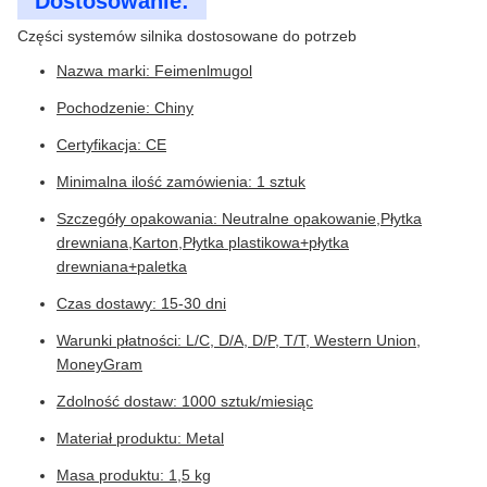
Dostosowanie:
Części systemów silnika dostosowane do potrzeb
Nazwa marki: Feimenlmugol
Pochodzenie: Chiny
Certyfikacja: CE
Minimalna ilość zamówienia: 1 sztuk
Szczegóły opakowania: Neutralne opakowanie,Płytka
drewniana,Karton,Płytka plastikowa+płytka
drewniana+paletka
Czas dostawy: 15-30 dni
Warunki płatności: L/C, D/A, D/P, T/T, Western Union,
MoneyGram
Zdolność dostaw: 1000 sztuk/miesiąc
Materiał produktu: Metal
Masa produktu: 1,5 kg