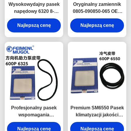
Wysokowydajny pasek
Oryginalny zamiennik
napędowy 6320 8-
0805-090850-065 OEM
97085131 OEM do
Pasek wspomagania
układów wspomagania
Najlepszą cenę
kierownicy 6310 do
Najlepszą cenę
kierownicy Isuzu 600P,
Isuzu NHKR,
zaprojektowany w celu
wyprodukowany
zapewnienia
zgodnie z oryginalnymi
niezawodnego działania
specyfikacjami
fabrycznymi,
zapewniający idealne
dopasowanie i trwałość.
Profesjonalny pasek
Premium SM6550 Pasek
wspomagania
klimatyzacji jakości
kierownicy OEM 0502-
OEM do lekkich
024652-009 6325 do
Najlepszą cenę
ciężarówek Isuzu 600P,
Najlepszą cenę