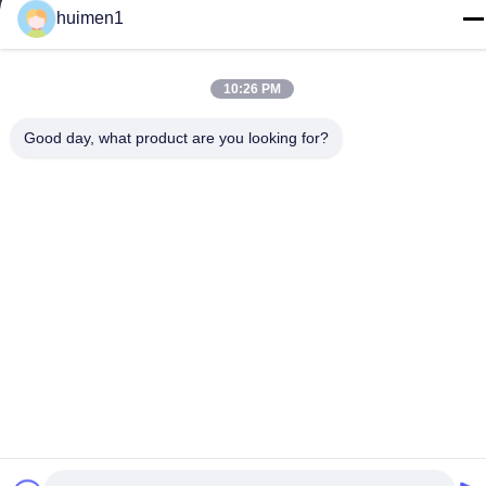
huimen1
10:26 PM
Polityka prywatności
|
Sitemap
Good day, what product are you looking for?
Chiny Dobra jakość Części silnika Isuzu Sprzedawca. -2026
Guangdong Huimen Industrial Co., Ltd. Wszystkie prawa
zastrzeżone.