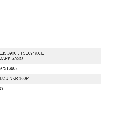
E,ISO900，TS16949,CE，
MARK,SASO
-97316602
SUZU NKR 100P
SO