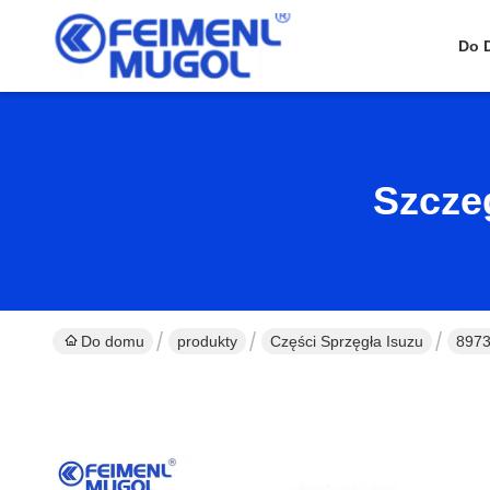
Do 
Szcze
Do domu
produkty
Części Sprzęgła Isuzu
8973