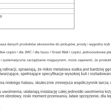
ko
i
 baza danych produktów akcesoriów do pickupów, prosty i wygodny try
e części / dla JMC / dla Isuzu / Great Wall / części, jednoosobowa p
 i systematyczne zarządzanie magazynem, może zapewnić, że produkty,
afinacji, sprawiają, że mikro metalowa siatka jest bardziej gęs
arzające, spełniające specyfikacje wysokiej kuli i rozładowa
a niskiego hałasu, skutecznie zmniejsza współczynnik tarcia;
 uwolnienia, ułatwiają instalację całej jednostki uwolnienia ło
t obrotowy, niski moment przerwania, łatwe sprzężenie, dla le