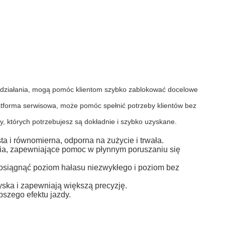
b działania, mogą pomóc klientom szybko zablokować docelowe
latforma serwisowa, może pomóc spełnić potrzeby klientów bez
 których potrzebujesz są dokładnie i szybko uzyskane.
ta i równomierna, odporna na zużycie i trwała.
nia, zapewniające pomoc w płynnym poruszaniu się
 osiągnąć poziom hałasu niezwykłego i poziom bez
żyska i zapewniają większą precyzję.
pszego efektu jazdy.