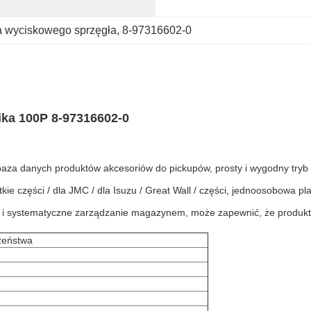
a wyciskowego sprzęgła
, 
8-97316602-0
ka 100P 8-97316602-0
 baza danych produktów akcesoriów do pickupów, prosty i wygodny try
e części / dla JMC / dla Isuzu / Great Wall / części, jednoosobowa p
 i systematyczne zarządzanie magazynem, może zapewnić, że produkty,
zeństwa