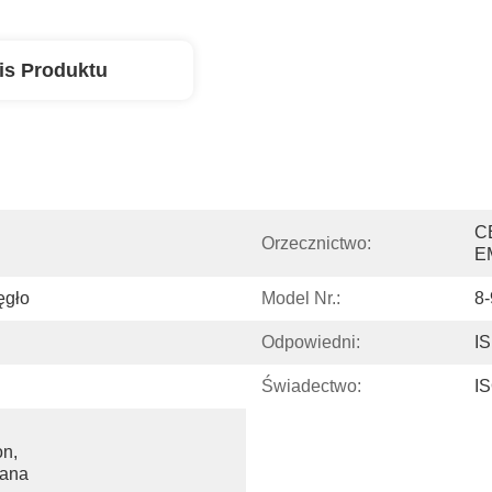
is Produktu
C
Orzecznictwo:
E
ęgło
Model Nr.:
8
Odpowiedni:
I
Świadectwo:
I
n, 
ana 