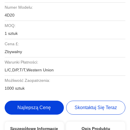
Numer Modelu:
4D20
MOQ:
1 sztuk
Cena £:
Zbywalny
Warunki Płatności:
L/C,D/P,T/T,Western Union
Możliwość Zaopatrzenia:
1000 sztuk
Najlepszą Cenę
Skontaktuj Się Teraz
Szczegółowe Informacje
Opis Produktu