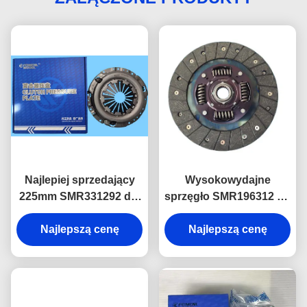
Najlepiej sprzedający
Wysokowydajne
225mm SMR331292 dla
sprzęgło SMR196312 do
silnika Mitsubishi 4G64.
silnika Mitsubishi 4G64
Najlepszą cenę
do manualnych skrzyń
Najlepszą cenę
biegów