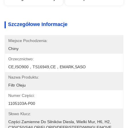
Szczegółowe Informacje
Miejsce Pochodzenia:
Chiny
Orzecznictwo:
CE,ISO900，TS16949,CE，EMARK,SASO
Nazwa Produktu:
Filtr Oleju
Numer Części:
1105103A-P00
Słowo Klucz:
Części Zamienne Do Silników Diesla, Wielki Mur, H6, H2, 
C30/C50/SAILOR/FLORID/DEER/STEED/WINGLE/HOVE