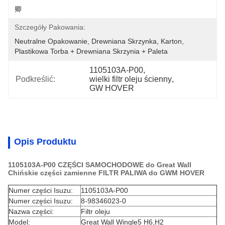
卿
Szczegóły Pakowania:
Neutralne Opakowanie, Drewniana Skrzynka, Karton, 
Plastikowa Torba + Drewniana Skrzynia + Paleta
1105103A-P00
, 
Podkreślić:
wielki filtr oleju ścienny
, 
GW HOVER
Opis Produktu
1105103A-P00 CZĘŚCI SAMOCHODOWE do Great Wall
Chińskie części zamienne FILTR PALIWA do GWM HOVER
Numer części Isuzu:
1105103A-P00
Numer części Isuzu:
8-98346023-0
Nazwa części:
Filtr oleju
Model:
Great Wall Wingle5 H6,H2