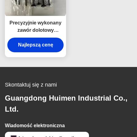
Precyzyjnie wykonany
zawór dolotowy
1007011XED95 do Great
Wall 4D20M, kompletne
Najlepszą cenę
pudełko 8 sztuk, dla
stabilnej pracy silnika.
Skontaktuj się z nami
Guangdong Huimen Industrial Co.,
Ltd.
Wiadomość elektroniczna