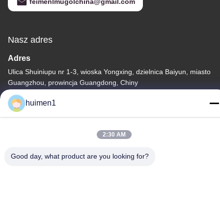
feimenlmugolchina@gmail.com
Nasz adres
Adres
Ulica Shuiniupu nr 1-3, wioska Yongxing, dzielnica Baiyun, miasto
Guangzhou, prowincja Guangdong, Chiny
Tel.
huimen1
86-18929562701
2:30 AM
Good day, what product are you looking for?
Polityka prywatności
|
Sitemap
Chiny Dobra jakość Części silnika Isuzu Sprzedawca. -2026
Guangdong Huimen Industrial Co., Ltd. Wszystkie prawa
zastrzeżone.