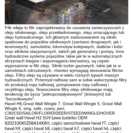
Filtr
oleju
to
filtr
zaprojektowany do usuwania zanieczyszczeń z
oleju silnikowego
,
oleju przekładniowego
,
oleju smarującego
lub
oleju hydraulicznego
. Ich głównym zastosowaniem są
silniki
spalinowe
do
pojazdów silnikowych
(zarówno drogowych, jak i
terenowych),
samolotów
, lokomotyw kolejowych, statków i łodzi
oraz silników stacjonarnych, takich jak generatory i pompy. Inne
hydrauliczne systemy pojazdów, takie jak te w
automatycznych
skrzyniach biegów
i
wspomaganiu kierownicy
, są często
wyposażone w filtr oleju.
Silniki turbin gazowych
, takie jak te w
samolotach odrzutowych, również wymagają stosowania filtrów
oleju. Filtry oleju są używane w wielu różnych typach
maszyn
hydraulicznych
.
Przemysł naftowy
sam w sobie wykorzystuje filtry
do produkcji ropy naftowej, pompowania ropy naftowej i
recyklingu oleju. Nowoczesne filtry oleju silnikowego mają
tendencję do bycia "pełnoprzepływowymi" (liniowymi) lub
"bocznikowymi".
Havel H6,Great Wall Wingle 7, Great Wall Wingle 5, Great Wall
Wingle 6, sing, safe, cowry, peri,
C30/C50/SAILOR/FLORID/DEER/STEED/WINGLE/HOVER
Great wall Haval H2 SUV Lewe lusterko OEM
8202100XSZ08A14XXH, części samochodowe haval f7, części
haval h9, części haval h8, części haval h7, części haval h6, części