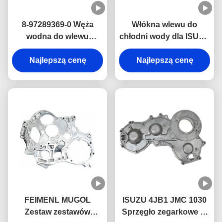
8-97289369-0 Węża
Włókna wlewu do
wodna do wlewu
chłodni wody dla ISUZU
chłodnicy do części
4JB1NA 8-97147473-0
silnika ISUZU 4JH1
Najlepszą cenę
Najlepszą cenę
Części silnika
FEIMENL MUGOL
ISUZU 4JB1 JMC 1030
Zestaw zestawów
Sprzęgło zegarkowe 8-