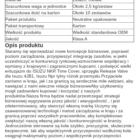
Szacunkowa waga w jednostce
Około 2,5 kg/zestaw
Szacunkowa ilość na karton
Około 10 zestawów.
Pakiet produktu
Neutralne opakowanie
Pakiet transportowy
Karton
Wielkość produktu
Wielkość standardowa OEM
Jakość
Klasa A
Opis produktu
Staramy się wprowadzać nowe koncepcje biznesowe, poprawić
poziom zarządzania, przyspieszyć integrację zasobów, w pełni
uczestniczyć w konkurencji rynkowej,wzmocnienie współpracy i
wymiany z krajowymi i zagranicznymi kupcami, i poświęcić wielki
entuzjazm do ISUZU NKR Time Cover, sprzęgła Release Valve
dla Isuzu 4JB1, Isuzu Npr tylny różnik przemysłu.Przyjaciele
zarówno w kraju, jak i za granicą są serdecznie mile widziani, aby
nawiązać z nami wieczne relacje biznesoweAby użytkownicy
mogli zadowoleni kupować i korzystać z naszych
produktów.Nasza firma będzie nadal przestrzegać strategii
biznesowej wygrywania przez jakość i wiarygodność., i jest
zdeterminowany, aby stworzyć własną markę.Uczymy się
zaawansowanej technologii i metod zarządzania w kraju i za
granicą poprzez wszystkich pracowników, aby kompleksowo
zwiększyć naszą własną jakość i konkurencyjność w branży.
Jednocześnie sterowane są koła szybko, precyzyjnie, skutecznie i
bezpiecznie, tak aby współczynnik przyczepności wzdłużnej koła
osiągnął maksymalny poziom,i współczynnik przyczepności