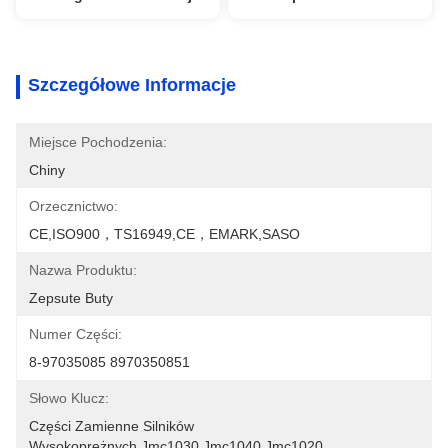
Szczegółowe Informacje
Miejsce Pochodzenia:
Chiny
Orzecznictwo:
CE,ISO900，TS16949,CE，EMARK,SASO
Nazwa Produktu:
Zepsute Buty
Numer Części:
8-97035085 8970350851
Słowo Klucz:
Części Zamienne Silników 
Wysokoprężnych,jmc1030,jmc1040,jmc1020