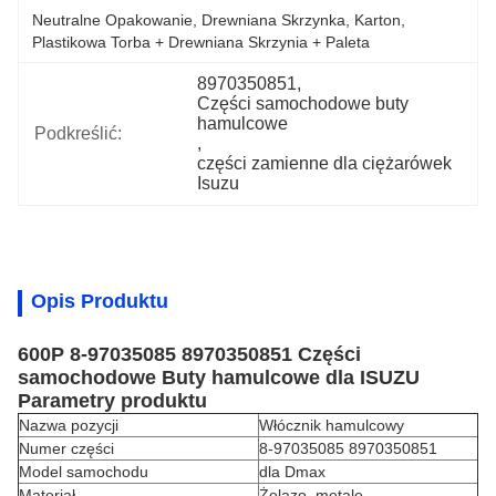
Neutralne Opakowanie, Drewniana Skrzynka, Karton, 
Plastikowa Torba + Drewniana Skrzynia + Paleta
8970350851
, 
Części samochodowe buty 
hamulcowe
Podkreślić:
, 
części zamienne dla ciężarówek 
Isuzu
Opis Produktu
600P 8-97035085 8970350851 Części
samochodowe Buty hamulcowe dla ISUZU
Parametry produktu
Nazwa pozycji
Włócznik hamulcowy
Numer części
8-97035085 8970350851
Model samochodu
dla Dmax
Materiał
Żelazo, metale.