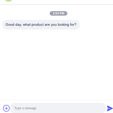
86-18929562701
3:04 PM
Good day, what product are you looking for?
Polityka prywatności
|
Sitemap
Chiny Dobra jakość Części silnika Isuzu Sprzedawca. -2026
Guangdong Huimen Industrial Co., Ltd. Wszystkie prawa
zastrzeżone.