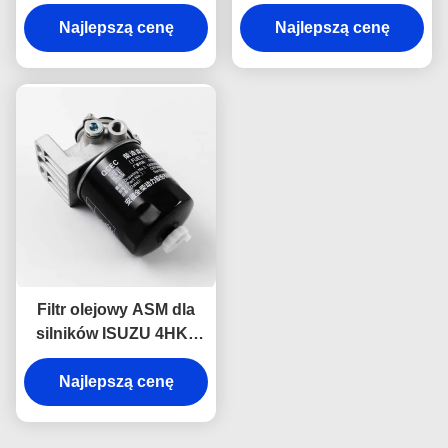
czasowniczych dla
94155360-0
ISUZU 4JB1 JMC 1030
Najlepszą cenę
Najlepszą cenę
8-94155361-0 Części
ciężarówek ISUZU
Filtr olejowy ASM dla
silników ISUZU 4HK1
4HF1 4HG1 8-97148268-
Najlepszą cenę
2