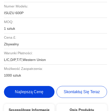
Numer Modelu:
ISUZU 600P
MOQ:
1 sztuk
Cena £:
Zbywalny
Warunki Płatności:
L/C,D/P,T/T,Western Union
Możliwość Zaopatrzenia:
1000 sztuk
Najlepszą Cenę
Skontaktuj Się Teraz
Szczegółowe Informacje
Opis Produktu