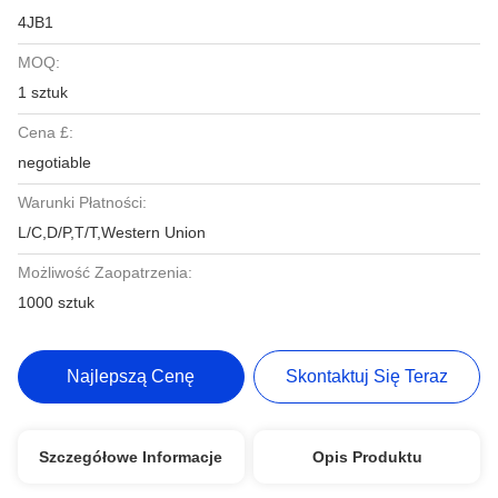
4JB1
MOQ:
1 sztuk
Cena £:
negotiable
Warunki Płatności:
L/C,D/P,T/T,Western Union
Możliwość Zaopatrzenia:
1000 sztuk
Najlepszą Cenę
Skontaktuj Się Teraz
Szczegółowe Informacje
Opis Produktu