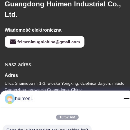
Guangdong Huimen Industrial Co.,
Ltd.
Wiadomość elektroniczna
feimenlmugolchina@gmail.com
Nasz adres
Adres
Ulica Shuiniupu nr 1-3, wioska Yongxing, dzielnica Baiyun, miasto
Guangzhou, prowincja Guangdong, Chiny
huimen1
Tel.
86-18929562701
10:57 AM