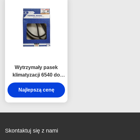
wydajność i wydłużoną
pracy sprężarki
żywotność.
klimatyzacji.
Wytrzymały pasek
klimatyzacji 6540 do
pojazdów z silnikiem
Diesla Isuzu NHKR,
Najlepszą cenę
wykonany z gumy o
wysokiej wytrzymałości,
odpornej na zużycie,
ciepło i pękanie.
Skontaktuj się z nami