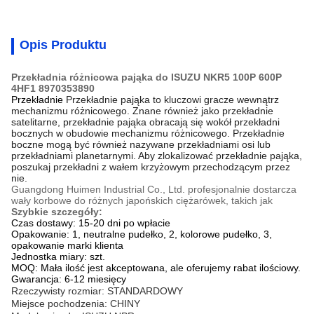
Opis Produktu
Przekładnia różnicowa pająka do ISUZU NKR5 100P 600P
4HF1 8970353890
Przekładnie
Przekładnie pająka to kluczowi gracze wewnątrz
mechanizmu różnicowego. Znane również jako przekładnie
satelitarne, przekładnie pająka obracają się wokół przekładni
bocznych w obudowie mechanizmu różnicowego. Przekładnie
boczne mogą być również nazywane przekładniami osi lub
przekładniami planetarnymi. Aby zlokalizować przekładnie pająka,
poszukaj przekładni z wałem krzyżowym przechodzącym przez
nie.
Guangdong Huimen Industrial Co., Ltd. profesjonalnie dostarcza
wały korbowe do różnych japońskich ciężarówek, takich jak
Szybkie szczegóły:
Czas dostawy: 15-20 dni po wpłacie
Opakowanie: 1, neutralne pudełko, 2, kolorowe pudełko, 3,
opakowanie marki klienta
Jednostka miary: szt.
MOQ: Mała ilość jest akceptowana, ale oferujemy rabat ilościowy.
Gwarancja: 6-12 miesięcy
Rzeczywisty rozmiar: STANDARDOWY
Miejsce pochodzenia: CHINY