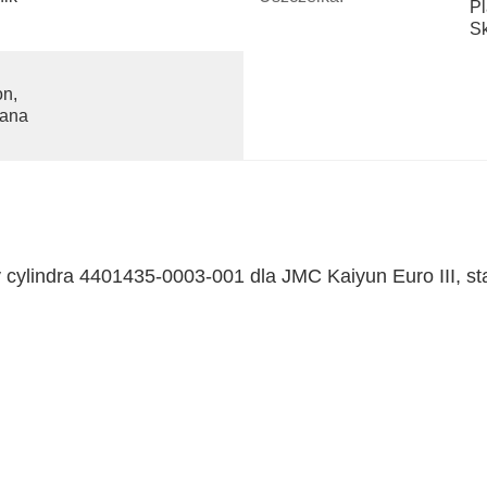
Pl
Sk
n, 
ana 
 cylindra 4401435-0003-001 dla JMC Kaiyun Euro III, sta