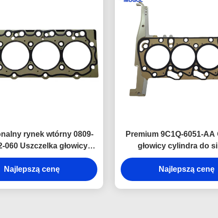
onalny rynek wtórny 0809-
Premium 9C1Q-6051-AA 
-060 Uszczelka głowicy
głowicy cylindra do si
ów do JMC Kaiyun Euro II,
wysokoprężnego JMC Fo
na do remontów i napraw
Najlepszą cenę
2,4 l, 3-dziurkowe prec
Najlepszą cenę
silnika.
dopasowanie.