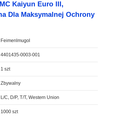
JMC Kaiyun Euro III,
na Dla Maksymalnej Ochrony
Feimenlmugol
4401435-0003-001
1 szt
Zbywalny
L/C, D/P, T/T, Western Union
1000 szt