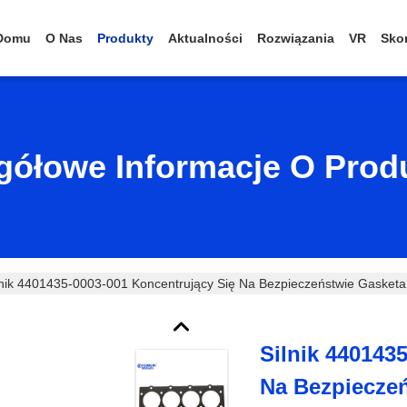
Domu
O Nas
Produkty
Aktualności
Rozwiązania
VR
Skon
gółowe Informacje O Prod
lnik 4401435-0003-001 Koncentrujący Się Na Bezpieczeństwie Gasketa 
Silnik 440143
Na Bezpiecze