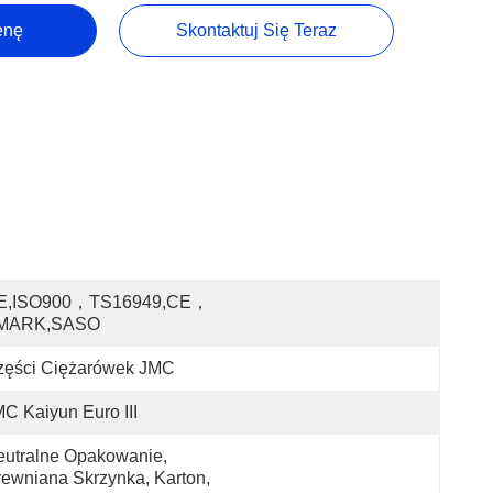
enę
Skontaktuj Się Teraz
E,ISO900，TS16949,CE，
MARK,SASO
zęści Ciężarówek JMC
C Kaiyun Euro III
utralne Opakowanie, 
ewniana Skrzynka, Karton, 