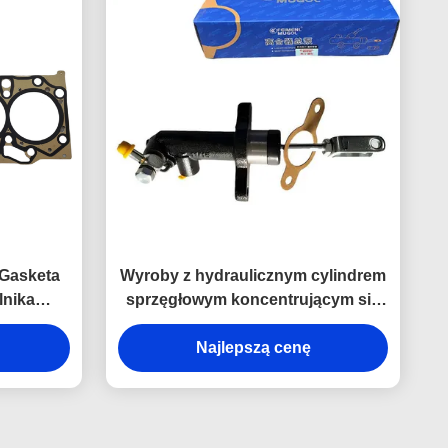
Gasketa
Wyroby z hydraulicznym cylindrem
lnika
sprzęgłowym koncentrującym się
rd V348
na bezpieczeństwie JP2-7A543-AB
yzyjne
dla JMC Classic Yuhu i Yuhu 3
Najlepszą cenę
Engineered