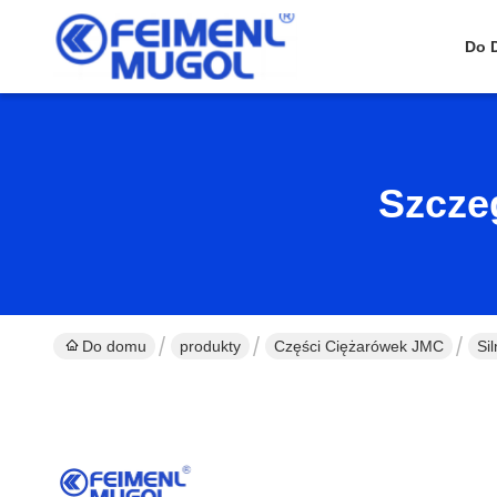
Do 
Szcze
Do domu
produkty
Części Ciężarówek JMC
Si