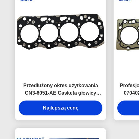
Przedłużony okres użytkowania
Profesj
CN3-6051-AE Gasketa głowicy
070402
cylindra dla JMC Baodian 4D30,
cylindr
zmniejszająca koszty utrzymania.
Najlepszą cenę
ideal