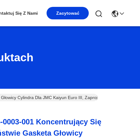
taktuj Się Z Nami
Zacytować
uktach
Głowicy Cylindra Dla JMC Kaiyun Euro III, Zaprojektowana Dla Maksyma
5-0003-001 Koncentrujący Się
ństwie Gasketa Głowicy