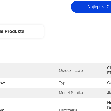
Najlepszą C
is Produktu
C
Orzecznictwo:
E
rów
Typ:
C
Model Silnika:
JM
Ne
Dr
ik 
Uszczelka: