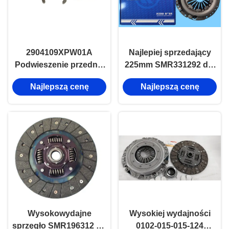
2904109XPW01A
Najlepiej sprzedający
Podwieszenie przednie
225mm SMR331292 dla
dolne ramię kołnierzowe
silnika Mitsubishi 4G64.
Najlepszą cenę
Najlepszą cenę
Wysokowydajne
Wysokiej wydajności
sprzęgło SMR196312 do
0102-015-015-124