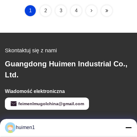
Stabilny ciśnienie płynu
jakość
1
2
3
4
Skontaktuj się z nami
Guangdong Huimen Industrial Co.,
Ltd.
Wiadomość elektroniczna
feimenlmugolchina@gmail.com
Nasz adres
huimen1