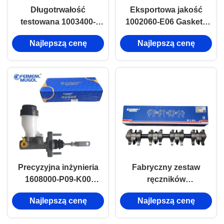
Długotrwałość
Eksportowa jakość
testowana 1003400-
1002060-E06 Gasketa
ED01 Gasketa głowicy
głowicy cylindrowej do
Najlepszą cenę
Najlepszą cenę
cylindra do silnika
Great Wall 2.8TC,
silnikowego Great Wall
zaufana przez
4D20 Turbo.
globalnych nabywców
na rynku wtórnym.
Precyzyjna inżynieria
Fabryczny zestaw
1608000-P09-K00
ręczników
Cylinder główny
1007100BBB1 do
Najlepszą cenę
Najlepszą cenę
sprzęgła do Wielkiego
Wielkiego Muru 2.8TC &
Muru Haval i Wingle 2.8
ISUZU NHKR Stabilna